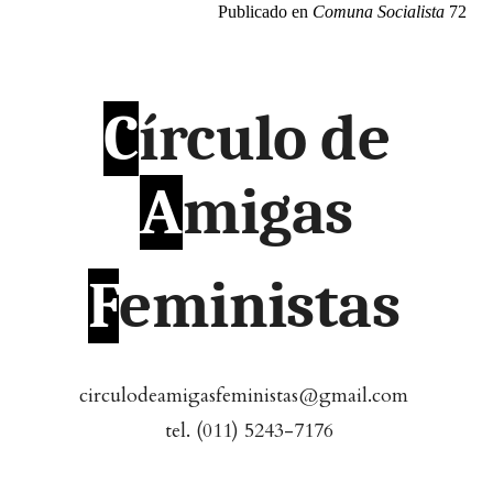
Publicado en
Comuna Socialista
72
C
írculo de
A
migas
F
eministas
circulodeamigasfeministas@gmail.com
tel. (011) 5243-7176