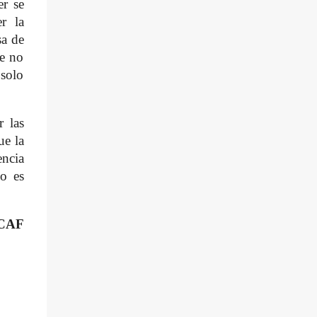
er se
r la
sa de
ue no
 solo
r las
ue la
encia
o es
 CAF