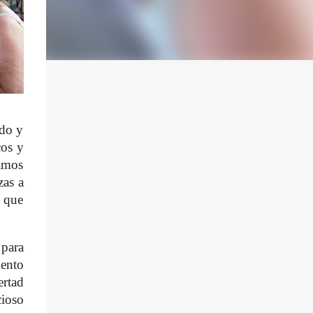
ado y
cos y
amos
zas a
s que
 para
iento
ertad
cioso