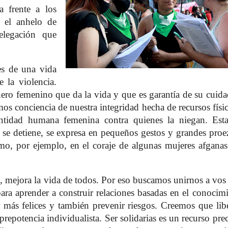
a frente a los
o el anhelo de
elegación que
es de una vida
 la violencia.
nero femenino que da la vida y que es garantía de su cuid
s conciencia de nuestra integridad hecha de recursos físi
dentidad humana femenina contra quienes la niegan. Est
se detiene, se expresa en pequeños gestos y grandes proe
como, por ejemplo, en el coraje de algunas mujeres afgana
, mejora la vida de todos. Por eso buscamos unirnos a vos
para aprender a construir relaciones basadas en el conocim
 más felices y también prevenir riesgos. Creemos que lib
prepotencia individualista. Ser solidarias es un recurso pre