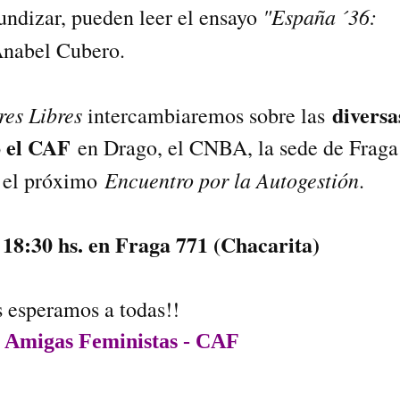
"España ´36:
undizar, pueden leer el ensayo
Anabel Cubero.
diversa
res Libres
intercambiaremos sobre las
o el CAF
en Drago, el CNBA, la sede de Fraga
Encuentro por la Autogestión
e el próximo
.
18:30 hs. en Fraga 771 (Chacarita)
s
s esperamos a todas!!
e Amigas Feministas - CAF